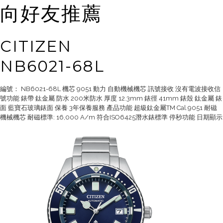
向好友推薦
CITIZEN
NB6021-68L
編號： NB6021-68L 機芯 9051 動力 自動機械機芯 訊號接收 沒有電波接收信
號功能 錶帶 鈦金屬 防水 200米防水 厚度 12.3mm 錶徑 41mm 錶殼 鈦金屬 錶
面 藍寶石玻璃錶面 保養 3年保養服務 產品功能 超級鈦金屬TM Cal.9051 耐磁
機械機芯 耐磁標準: 16,000 A/m 符合ISO6425潛水錶標準 停秒功能 日期顯示