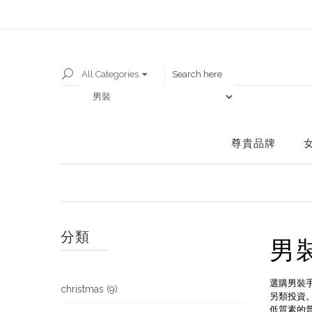
All Categories
尊貴品牌
分類
男
選購男裝
christmas (9)
另類投資
低質素的