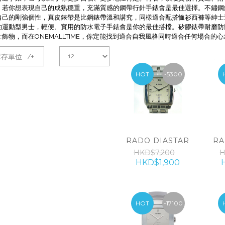
。若你想表現自己的成熟穩重，充滿質感的鋼帶行針手錶會是最佳選擇。不鏽鋼
自己的剛強個性，真皮錶帶是比鋼錶帶溫和講究，同樣適合配搭恤衫西褲等紳士
的運動型男士，輕便、實用的防水電子手錶會是你的最佳搭檔。矽膠錶帶耐磨防
飾物，而在ONEMALLTIME，你定能找到適合自我風格同時適合任何場合的
存單位 -/+
HOT
-5300
RADO DIASTAR
RA
HKD$7,200
H
HKD$1,900
HOT
-17100