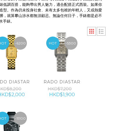
錶低調百搭，能夠帶出男人魅力，適合配搭正式西裝。如果你
造型。作為仍未投身社會、未有太多包袱的年輕人，又或熱愛
髒，就算攀山涉水都無須顧忌。無論任何日子，手錶都是必不
心水手錶。
HOT
-6200
HOT
-5300
DO DIASTAR
RADO DIASTAR
KD$8,200
HKD$7,200
HKD$2,000
HKD$1,900
HOT
-15100