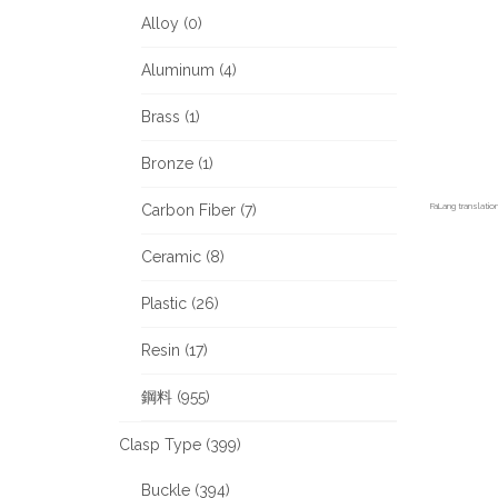
Alloy (0)
Aluminum (4)
Brass (1)
Bronze (1)
FaLang translati
Carbon Fiber (7)
Ceramic (8)
Plastic (26)
Resin (17)
鋼料 (955)
Clasp Type (399)
Buckle (394)