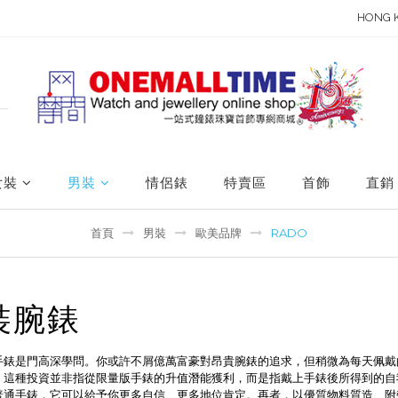
HONG 
女裝
男裝
情侶錶
特賣區
首飾
直銷
首頁
男裝
歐美品牌
RADO
裝腕錶
手錶是門高深學問。你或許不屑億萬富豪對昂貴腕錶的追求，但稍微為每天佩戴
。這種投資並非指從限量版手錶的升值潛能獲利，而是指戴上手錶後所得到的自
普通手錶，它可以給予你更多自信、更多地位肯定。再者，以優質物料質造、附