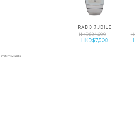
RADO JUBILE
HKD$24,600
H
HKD$7,500
on system by Faboba