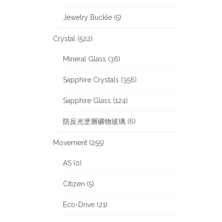
Jewelry Buckle (5)
Crystal (522)
Mineral Glass (36)
Sapphire Crystals (356)
Sapphire Glass (124)
防反光塗層礦物玻璃 (6)
Movement (255)
AS (0)
Citizen (5)
Eco-Drive (21)