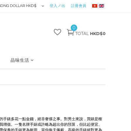
KONG DOLLAR HKD$
登入 / 出
註冊會員
0
TOTAL
HKD$0
品味生活
的手錶多花一點金錢，絕非奢侈之事。對男士來說，買錶是種
我增值。一隻名牌手錶或許略為超出你的預算，但比起便宜、
帶保養的手錶更為耐用，當你每天佩戴，高級的手錶絕對更為