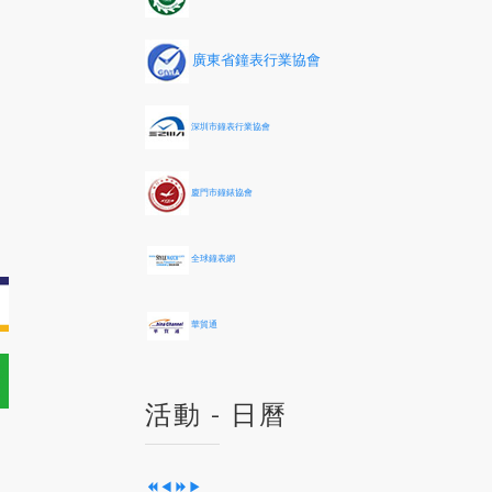
o
o
e
o
u
u
a
n
s
s
r
t
廣東省鐘表行業協會
Y
M
h
e
o
a
n
深圳市鐘表行業協會
r
t
h
廈門市鐘錶協會
全球鐘表網
華貿通
活動 - 日曆