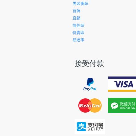
男裝腕錶
首飾
直銷
情侶錶
特賣區
易達事
接受付款