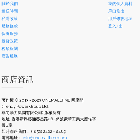
關於我們
我的個人資料
運送時間
戶口修改
私隱政策
用戶修改地址
服務條款
登入/出
保養服務
退貨政策
稅項報關
廣告服務
商店資訊
著作權 © 2013 - 2023 ONEMALLTIME 网摩間
(Trendy Power Group Ltd.
尊尚動力集團有限公司) 版權所有
地址: 香港新界葵涌葵昌路26-38號豪華工業大廈15字
樓B室
即時聯絡我們： (+852) 2422 - 8489
電郵地址：
info@onemalltime.com