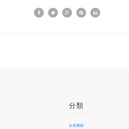
戶
分類
女裝腕錶