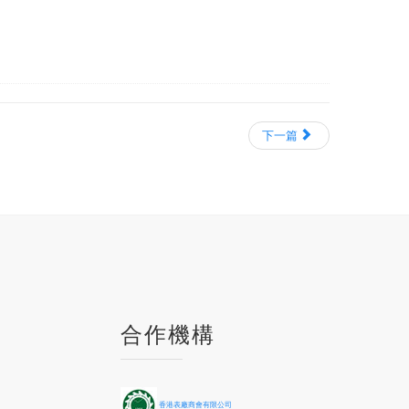
下一篇
P
P
N
N
合作機構
r
r
e
e
e
e
x
x
v
v
t
t
i
i
Y
M
香港表廠商會有限公司