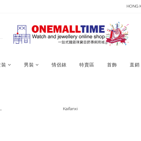
HONG 
女裝
男裝
情侶錶
特賣區
首飾
直銷
L
Kaifanxi