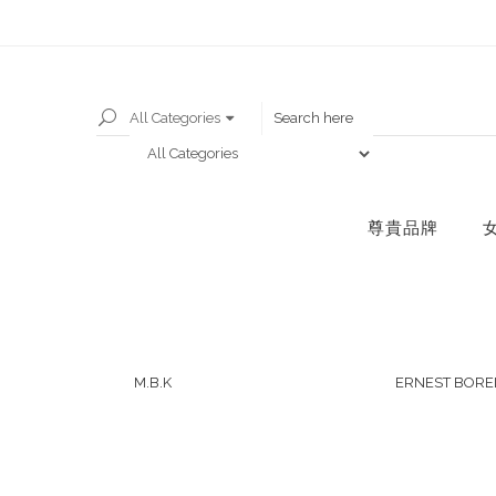
All Categories
尊貴品牌
M.B.K
ERNEST BORE