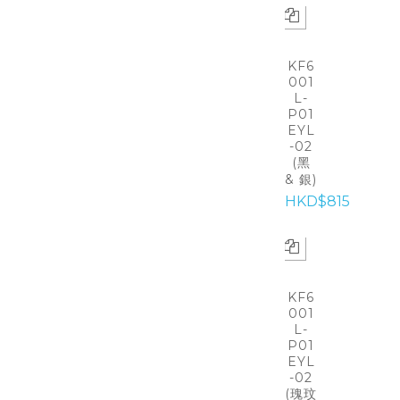
KF6
001
L-
P01
EYL
-02
(黑
& 銀)
HKD$815
KF6
001
L-
P01
EYL
-02
(瑰玟