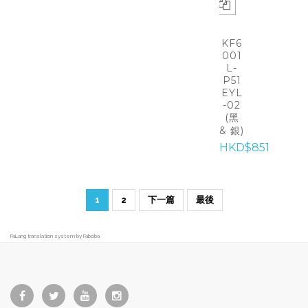
KF6
001
L-
P51
EYL
-02
(黑
& 銀)
HKD$851
1
2
下一篇
最後
FaLang translation system by Faboba