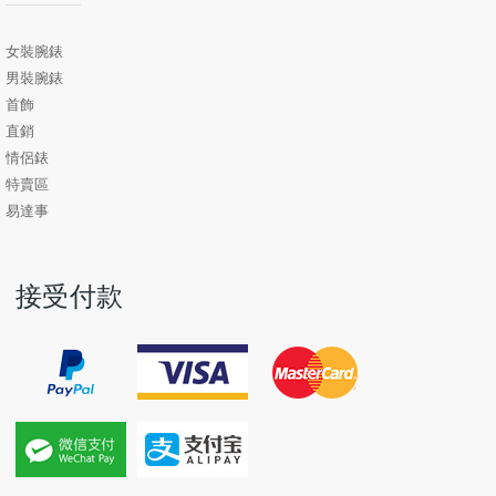
女裝腕錶
男裝腕錶
首飾
直銷
情侶錶
特賣區
易達事
接受付款