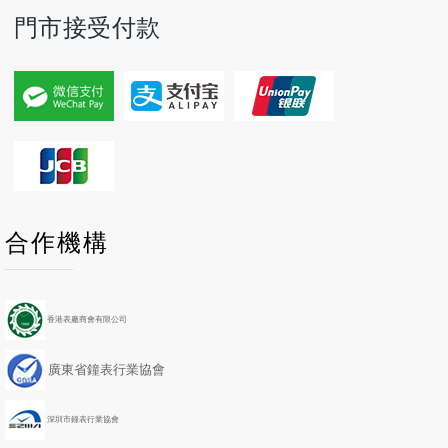
門市接受付款
P
P
N
N
合作機構
r
r
e
e
e
e
x
x
v
v
t
t
i
i
Y
M
香港表廠商會有限公司
o
o
e
o
u
u
a
n
廣東省鐘表行業協會
s
s
r
t
Y
M
h
e
o
深圳市鐘表行業協會
a
n