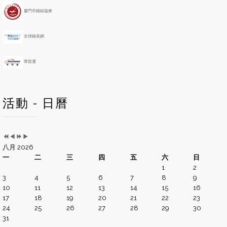
r
t
h
廈門市鐘錶協會
全球鐘表網
華貿通
活動 - 日曆
八月 2026
一
二
三
四
五
六
日
1
2
3
4
5
6
7
8
9
10
11
12
13
14
15
16
17
18
19
20
21
22
23
24
25
26
27
28
29
30
31