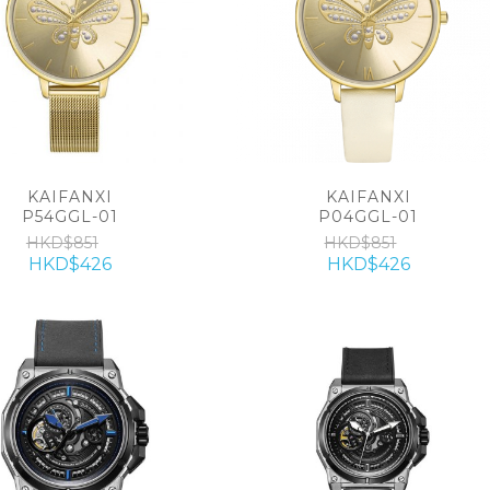
KAIFANXI
KAIFANXI
P54GGL-01
P04GGL-01
HKD$851
HKD$851
HKD$426
HKD$426