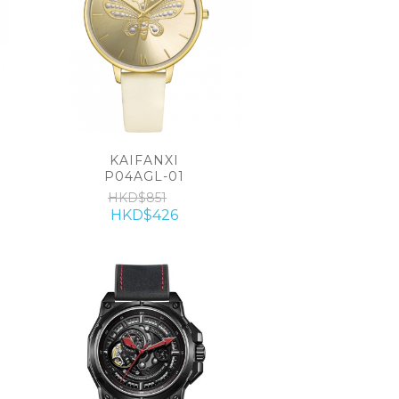
KAIFANXI
P04AGL-01
HKD$851
HKD$426