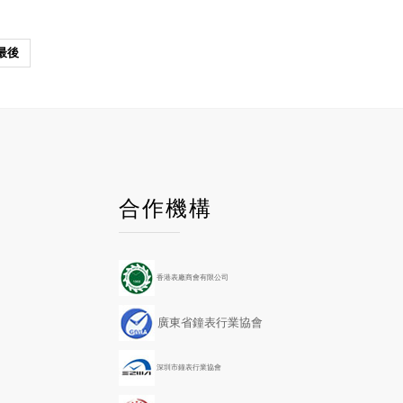
最後
P
P
N
N
合作機構
r
r
e
e
e
e
x
x
v
v
t
t
i
i
Y
M
香港表廠商會有限公司
o
o
e
o
u
u
a
n
廣東省鐘表行業協會
s
s
r
t
Y
M
h
e
o
深圳市鐘表行業協會
a
n
r
t