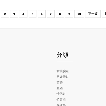
2
3
4
5
6
7
8
9
10
下一篇
戶
分類
女裝腕錶
男裝腕錶
首飾
直銷
情侶錶
特賣區
易達事