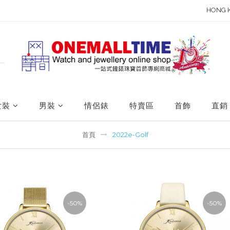
HONG 
女裝
男裝
情侶錶
特賣區
首飾
直銷
首頁
2022e-Golf
-50%
-50%