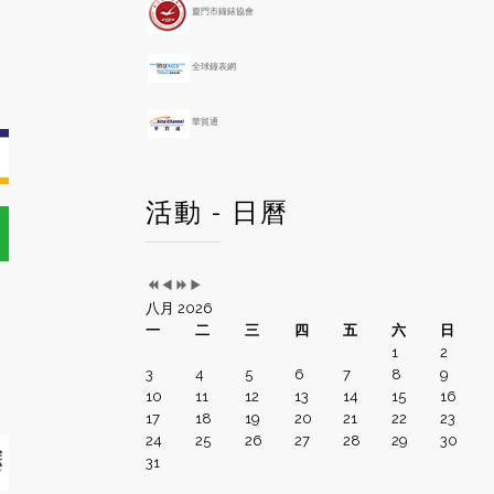
h
廈門市鐘錶協會
全球鐘表網
華貿通
活動 - 日曆
八月 2026
一
二
三
四
五
六
日
1
2
3
4
5
6
7
8
9
10
11
12
13
14
15
16
17
18
19
20
21
22
23
24
25
26
27
28
29
30
31