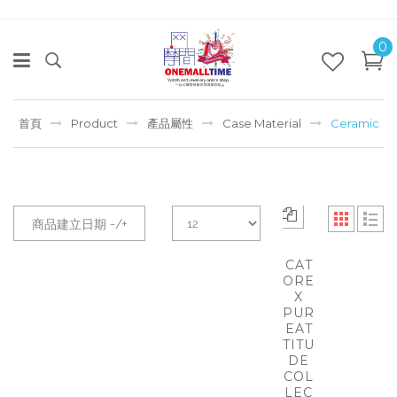
0
首頁
Product
產品屬性
Case Material
Ceramic
商品建立日期 -/+
CAT
ORE
X
PUR
EAT
TITU
DE
COL
LEC