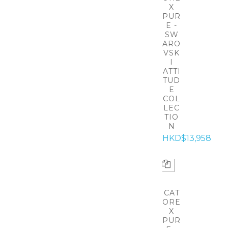
X
PUR
E -
SW
ARO
VSK
I
ATTI
TUD
E
COL
LEC
TIO
N
HKD$13,958
CAT
ORE
X
PUR