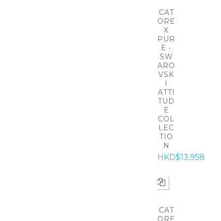
CAT
ORE
X
PUR
E -
SW
ARO
VSK
I
ATTI
TUD
E
COL
LEC
TIO
N
HKD$13,958
CAT
ORE