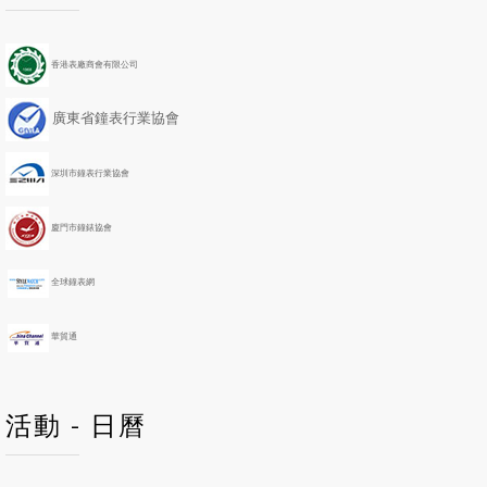
e
e
x
x
v
v
t
t
i
i
Y
M
香港表廠商會有限公司
o
o
e
o
u
u
a
n
廣東省鐘表行業協會
s
s
r
t
Y
M
h
e
o
深圳市鐘表行業協會
a
n
r
t
h
廈門市鐘錶協會
全球鐘表網
華貿通
活動 - 日曆