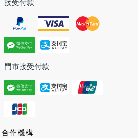
接受付款
門市接受付款
P
P
N
N
合作機構
r
r
e
e