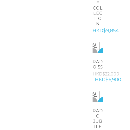
E
COL
LEC
TIO
N
HKD$9,854
-15100
HOT
RAD
O 55
HKD$22,000
HKD$6,900
-17100
HOT
RAD
O
JUB
ILE