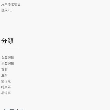
用戶修改地址
登入/出
分類
女裝腕錶
男裝腕錶
首飾
直銷
情侶錶
特賣區
易達事