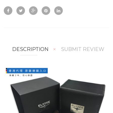
ck
d
d
Vie
To
To
w
Co
Wis
mp
hlis
are
t
DESCRIPTION
SUBMIT REVIEW