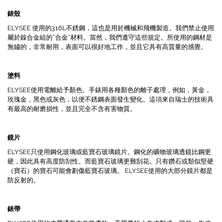
錶殼
ELYSEE 使用的316L不銹鋼，這也是用於機械和飛機製造。我們禁止使用
屬於鎳合金組的“合金”材料。當然，我們遵守這些規定。所使用的鋼材是
無鏽的，非常耐用，表面可以很好地工作，並且它具有高質量的感覺。
塗料
ELYSEE使用電離給予顏色。手錶用各種顏色的離子處理，例如，黃金，
玫瑰金，黑色或灰色，以便不銹鋼表面發生變化。這項來自瑞士的技術具
有最高的耐磨損性，並且完全不含有害物質。
鏡片
ELYSEE只使用鋼化玻璃或藍寶石玻璃鏡片。鋼化的礦物玻璃透鏡比鋼更
硬，因此具有高度防刮性。而藍寶石玻璃更難刮花。只有鑽石或類似堅硬
（寶石）的寶石可能會劃傷藍寶石玻璃。 ELYSEE使用的大部分鏡片都是
防反射的。
錶帶