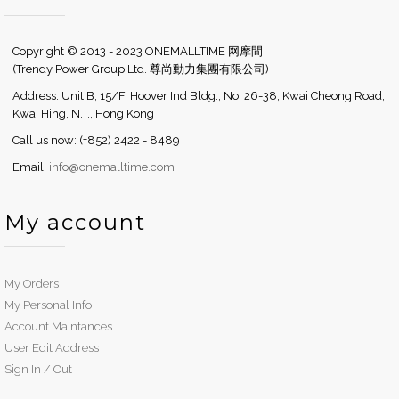
Copyright © 2013 - 2023 ONEMALLTIME 网摩間
(Trendy Power Group Ltd. 尊尚動力集團有限公司)
Address: Unit B, 15/F, Hoover Ind Bldg., No. 26-38, Kwai Cheong Road,
Kwai Hing, N.T., Hong Kong
Call us now: (+852) 2422 - 8489
Email:
info@onemalltime.com
My account
My Orders
My Personal Info
Account Maintances
User Edit Address
Sign In / Out