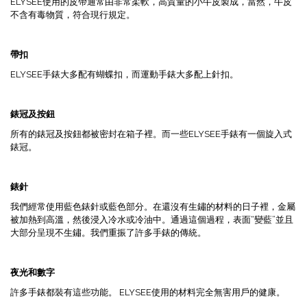
ELYSEE使用的皮帶通常由非常柔軟，高質量的小牛皮製成，當然，牛皮
不含有毒物質，符合現行規定。
帶
扣
ELYSEE手錶大多配有蝴蝶扣，而運動手錶大多配上針扣。
錶冠及按鈕
所有的錶冠及按鈕都被密封在箱子裡。而一些ELYSEE手錶有一個旋入式
錶冠。
錶針
我們經常使用藍色錶針或藍色部分。在還沒有生鏽的材料的日子裡，金屬
被加熱到高溫，然後浸入冷水或冷油中。通過這個過程，表面“變藍”並且
大部分呈現不生鏽。我們重振了許多手錶的傳統。
夜光和數字
許多手錶都裝有這些功能。 ELYSEE使用的材料完全無害用戶的健康。