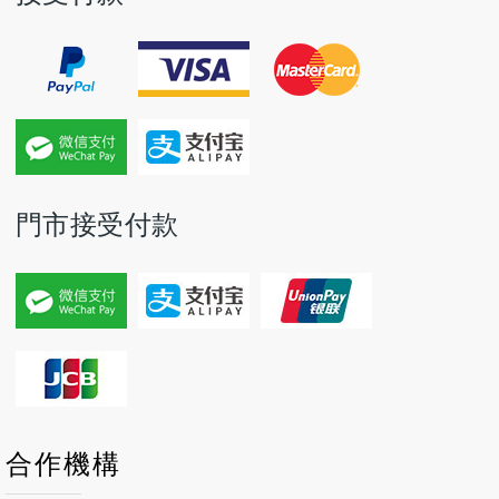
門市接受付款
P
P
N
N
合作機構
r
r
e
e
e
e
x
x