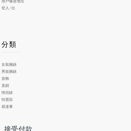
用戶修改地址
登入/出
分類
女裝腕錶
男裝腕錶
首飾
直銷
情侶錶
特賣區
易達事
接受付款