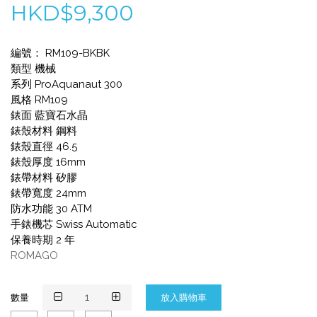
HKD$9,300
編號： RM109-BKBK
類型 機械
系列 ProAquanaut 300
風格 RM109
錶面 藍寶石水晶
錶殼材料 鋼料
錶殼直徑 46.5
錶殼厚度 16mm
錶帶材料 矽膠
錶帶寬度 24mm
防水功能 30 ATM
手錶機芯 Swiss Automatic
保養時期 2 年
ROMAGO
數量