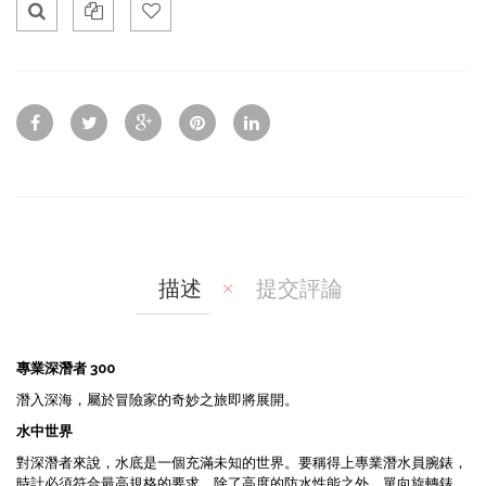
Qui
Ad
Ad
ck
d
d
Vie
To
To
w
Co
Wis
mp
hlis
are
t
描述
提交評論
專業深潛者 300
潛入深海，屬於冒險家的奇妙之旅即將展開。
水中世界
對深潛者來說，水底是一個充滿未知的世界。要稱得上專業潛水員腕錶，
時計必須符合最高規格的要求。除了高度的防水性能之外，單向旋轉錶