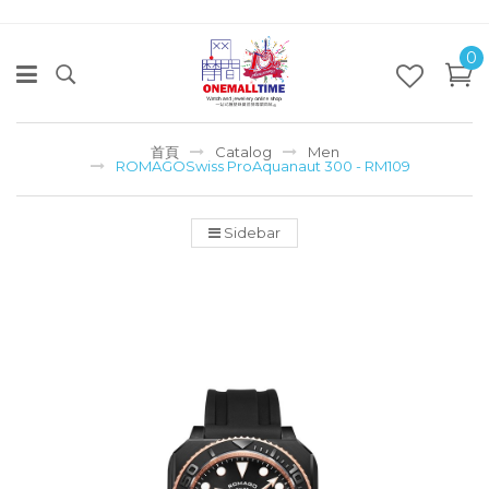
0
首頁
Catalog
Men
ROMAGOSwiss ProAquanaut 300 - RM109
Sidebar