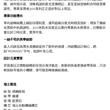
圈、操作指示器、清晰易讀的夜光塗層標記，甚至是錶殼物料亦同樣需要
講究。專業深潛者300系列正正是針對以上而設。
專業功能導向
單向旋轉錶圈上鑲貼琺瑯刻度，連同超級白夜光時標及指針，增加了腕錶
在黑暗中的易讀性。300米防水深度足以應付專業的水肺潛水，日曆顯示
窗位於三時位置，實用可靠。
一絲不苟的美學細節
旋入式錶冠為潛水員腕錶提供了額外的保護；內錶圈設計精心，鐫
刻“ROMAGO”字句，低調中見心思。
設計元素豐富
背底蓋以立體船錨雕刻呈現出海洋氣息；創新的快速更換錶帶系統，只須
輕按錶耳後的小機關，便可隨意轉換腕錶風格。
瑞士製造
錶 殼: 精鋼錶殼
錶 帶: 橡膠
玻 璃: 藍寶石
機 芯: 瑞士自動機械機芯