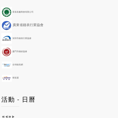
v
v
t
t
i
i
Y
M
香港表廠商會有限公司
o
o
e
o
u
u
a
n
廣東省鐘表行業協會
s
s
r
t
Y
M
h
e
o
深圳市鐘表行業協會
a
n
r
t
h
廈門市鐘錶協會
全球鐘表網
華貿通
活動 - 日曆