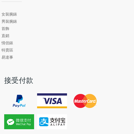
女裝腕錶
男裝腕錶
首飾
直銷
情侶錶
特賣區
易達事
接受付款