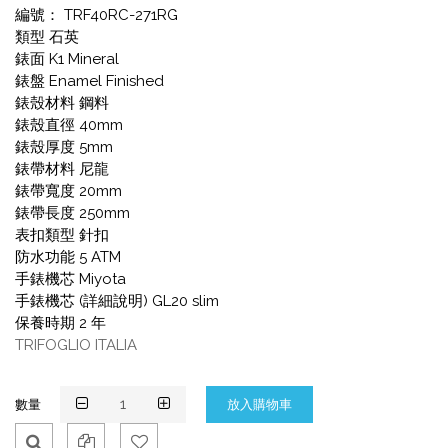
編號： TRF40RC-271RG
類型 石英
錶面 K1 Mineral
錶盤 Enamel Finished
錶殼材料 鋼料
錶殼直徑 40mm
錶殼厚度 5mm
錶帶材料 尼龍
錶帶寬度 20mm
錶帶長度 250mm
表扣類型 針扣
防水功能 5 ATM
手錶機芯 Miyota
手錶機芯 (詳細說明) GL20 slim
保養時期 2 年
TRIFOGLIO ITALIA
數量