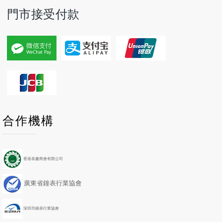
門市接受付款
P
P
N
N
合作機構
r
r
e
e
e
e
x
x
v
v
t
t
i
i
Y
M
香港表廠商會有限公司
o
o
e
o
u
u
a
n
廣東省鐘表行業協會
s
s
r
t
Y
M
h
e
o
深圳市鐘表行業協會
a
n