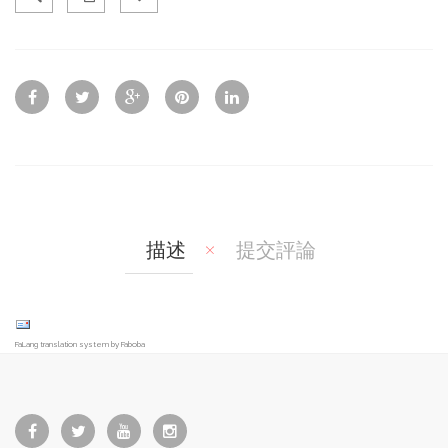
Qui
Ad
Ad
ck
d
d
Vie
To
To
w
Co
Wis
mp
hlis
are
t
描述
提交評論
FaLang translation system by Faboba