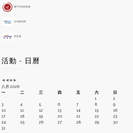
r
t
h
廈門市鐘錶協會
全球鐘表網
華貿通
活動 - 日曆
八月 2026
一
二
三
四
五
六
日
1
2
3
4
5
6
7
8
9
10
11
12
13
14
15
16
17
18
19
20
21
22
23
24
25
26
27
28
29
30
31