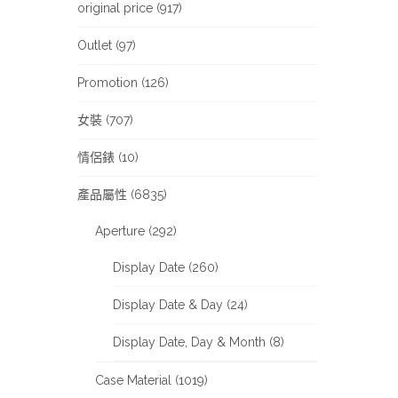
original price (917)
Outlet (97)
Promotion (126)
女裝 (707)
情侶錶 (10)
產品屬性 (6835)
Aperture (292)
Display Date (260)
Display Date & Day (24)
Display Date, Day & Month (8)
Case Material (1019)