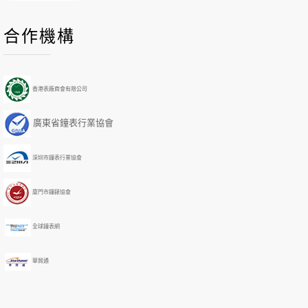
P
P
N
N
合作機構
r
r
e
e
e
e
x
x
v
v
t
t
i
i
Y
M
香港表廠商會有限公司
o
o
e
o
u
u
a
n
廣東省鐘表行業協會
s
s
r
t
Y
M
h
e
o
深圳市鐘表行業協會
a
n
r
t
h
廈門市鐘錶協會
全球鐘表網
華貿通