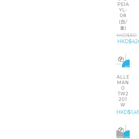
P51A
YL-
08
(白/
金)
HKD$851
HKD$42
HOT
ALLE
MAN
O
TW2
201
W
HKD$1,4
-5300
HOT