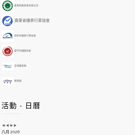
i
i
Y
M
香港表廠商會有限公司
o
o
e
o
u
u
a
n
廣東省鐘表行業協會
s
s
r
t
Y
M
h
e
o
深圳市鐘表行業協會
a
n
r
t
h
廈門市鐘錶協會
全球鐘表網
華貿通
活動 - 日曆
八月 2026