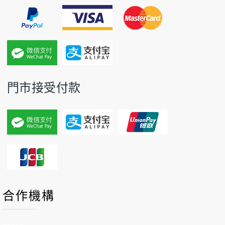
門市接受付款
P
P
N
N
合作機構
r
r
e
e
e
e
x
x
v
v
t
t