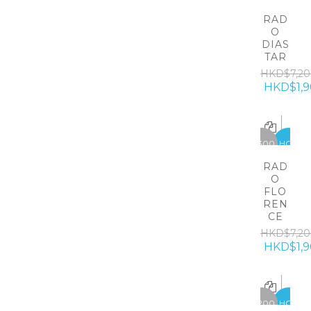
RAD
O
DIAS
TAR
HKD$7,20
HKD$1,9
-5300
HOT
RAD
O
FLO
REN
CE
HKD$7,20
HKD$1,9
-6200
HOT