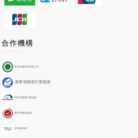
P
P
N
N
合作機構
r
r
e
e
e
e
x
x
v
v
t
t
i
i
Y
M
香港表廠商會有限公司
o
o
e
o
u
u
a
n
廣東省鐘表行業協會
s
s
r
t
Y
M
h
e
o
深圳市鐘表行業協會
a
n
r
t
h
廈門市鐘錶協會
全球鐘表網