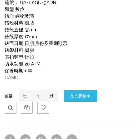
編號： GA-110GD-9ADR
類型 數位
錶面 礦物玻璃
錶殼材料 樹脂
錶殼直徑 55mm
錶殼厚度 17mm
錶面日期 日期,月份及星期顯示
錶帶材料 樹脂
表扣類型 針扣
防水功能 20 ATM
保養時期 1 年
CASIO
數量
Qui
Ad
Ad
ck
d
d
Vie
To
To