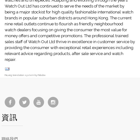
watches and timepieces. Adapting and evolving through the years
Watch Out Ltd has continued to serve the needs of the market by
being a major stockist for high quality fashionable international watch
brands in popular suburban districts around Hong Kong. The current
nine retail outlets continue to flourish as friendly neighbourhood
watch dealers focusing on giving the consumer the most value for
money offers and competitive promotions. The professional trained
sales staff of Watch Out Ltd thrive in excellence in customer service by
providing the consumer with exceptional retail experiences including
relevant advice regarding products, after sale service and watch
repair.
FaLang translation system by Faboba
資訊
聯絡我們