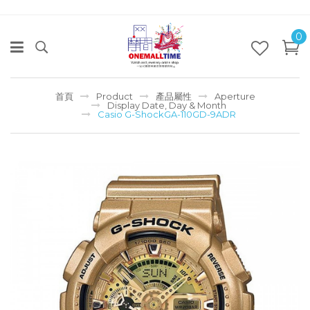
0
首頁
Product
產品屬性
Aperture
Display Date, Day & Month
Casio G-ShockGA-110GD-9ADR