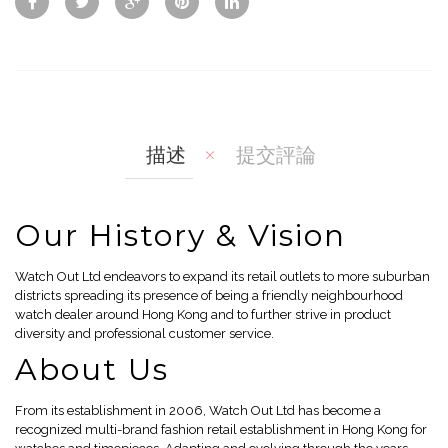
w
Co
Wis
mp
hlis
are
t
描述
提交評論
Our History & Vision
Watch Out Ltd endeavors to expand its retail outlets to more suburban
districts spreading its presence of being a friendly neighbourhood
watch dealer around Hong Kong and to further strive in product
diversity and professional customer service.
About Us
From its establishment in 2006, Watch Out Ltd has become a
recognized multi-brand fashion retail establishment in Hong Kong for