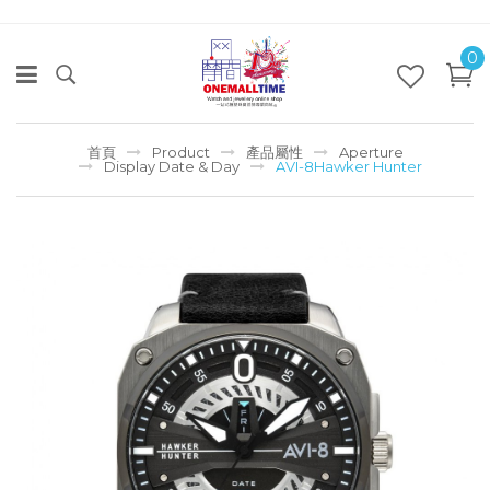
0
首頁
Product
產品屬性
Aperture
Display Date & Day
AVI-8Hawker Hunter