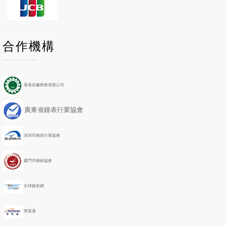
P
P
N
N
合作機構
r
r
e
e
e
e
x
x
v
v
t
t
i
i
Y
M
香港表廠商會有限公司
o
o
e
o
u
u
a
n
廣東省鐘表行業協會
s
s
r
t
Y
M
h
e
o
深圳市鐘表行業協會
a
n
r
t
h
廈門市鐘錶協會
全球鐘表網
華貿通