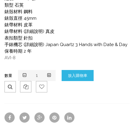
類型 石英
錶殼材料 鋼料
錶殼直徑 45mm
錶帶材料 皮革
錶帶材料 (詳細說明) 真皮
表扣類型 針扣
手錶機芯 (詳細說明) Japan Quartz 3 Hands with Date & Day
保養時期 2 年
AVI-8
數量
Qui
Ad
Ad
ck
d
d
Vie
To
To
w
Co
Wis
mp
hlis