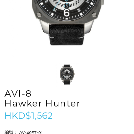
AVI-8
Hawker Hunter
HKD$1,562
編號： AV-4057-01