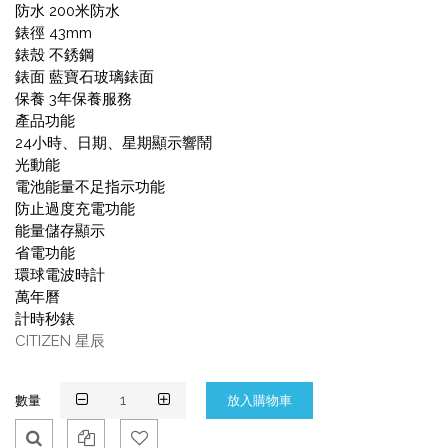
防水 200米防水
錶徑 43mm
錶殼 不銹鋼
錶面 藍寶石玻璃錶面
保養 3年保養服務
產品功能
24小時、日期、星期顯示響鬧
光動能
電池能量不足指示功能
防止過度充電功能
能量儲存顯示
省電功能
環球電波時計
萬年曆
計時秒錶
CITIZEN 星辰
數量