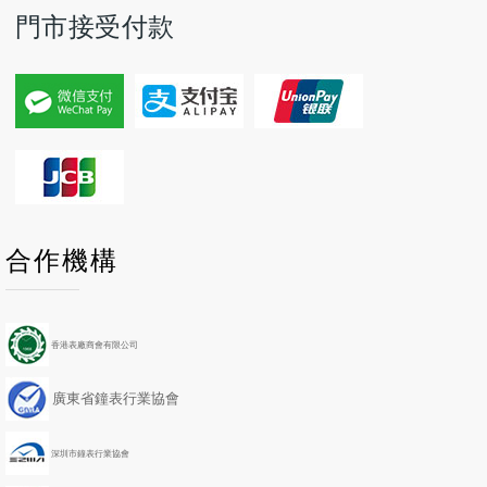
門市接受付款
P
P
N
N
合作機構
r
r
e
e
e
e
x
x
v
v
t
t
i
i
Y
M
香港表廠商會有限公司
o
o
e
o
u
u
a
n
廣東省鐘表行業協會
s
s
r
t
Y
M
h
e
o
深圳市鐘表行業協會
a
n
r
t