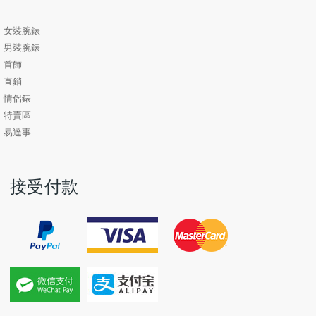
女裝腕錶
男裝腕錶
首飾
直銷
情侶錶
特賣區
易達事
接受付款