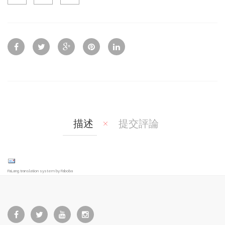
Qui
Ad
Ad
ck
d
d
Vie
To
To
w
Co
Wis
mp
hlis
are
t
描述
提交評論
FaLang translation system by Faboba