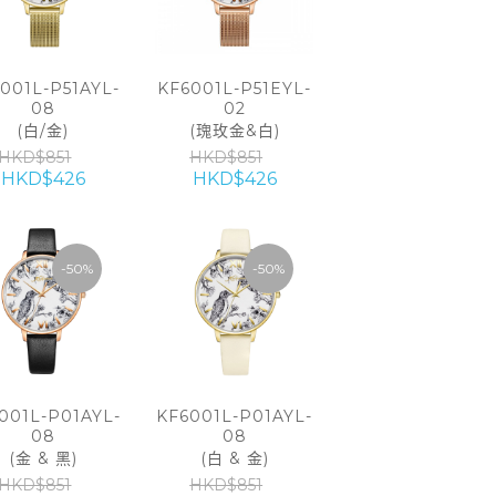
001L-P51AYL-
KF6001L-P51EYL-
08
02
(白/金)
(瑰玫金&白)
HKD$851
HKD$851
HKD$426
HKD$426
-50%
-50%
001L-P01AYL-
KF6001L-P01AYL-
08
08
(金 & 黑)
(白 & 金)
HKD$851
HKD$851