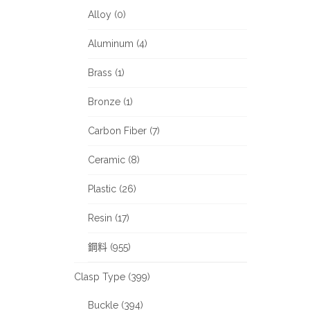
Alloy (0)
Aluminum (4)
Brass (1)
Bronze (1)
Carbon Fiber (7)
Ceramic (8)
Plastic (26)
Resin (17)
鋼料 (955)
Clasp Type (399)
Buckle (394)