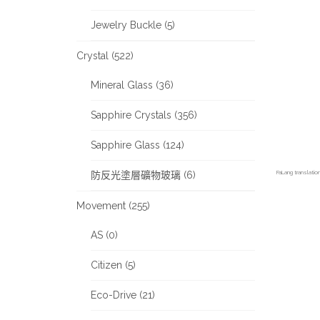
Jewelry Buckle (5)
Crystal (522)
Mineral Glass (36)
Sapphire Crystals (356)
Sapphire Glass (124)
FaLang translati
防反光塗層礦物玻璃 (6)
Movement (255)
AS (0)
Citizen (5)
Eco-Drive (21)