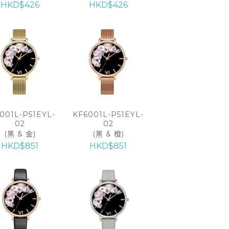
HKD$426
HKD$426
001L-P51EYL-
KF6001L-P51EYL-
02
02
(黑 & 金)
(黑 & 橙)
HKD$851
HKD$851