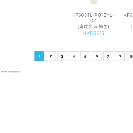
KF6001L-P01EYL-
KF6
02
(瑰玟金 & 棕色)
HKD$815
1
2
3
4
5
6
7
8
9
on system by Faboba