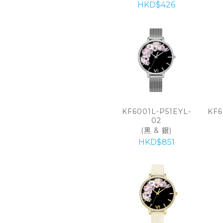
HKD$426
KF6001L-P51EYL-
KF6
02
(黑 & 銀)
HKD$851