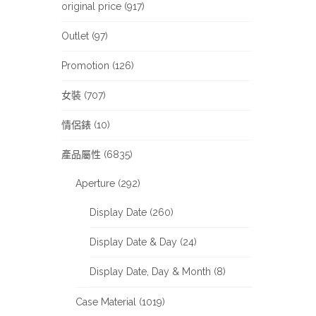
original price (917)
Outlet (97)
Promotion (126)
女裝 (707)
情侶錶 (10)
產品屬性 (6835)
Aperture (292)
Display Date (260)
Display Date & Day (24)
Display Date, Day & Month (8)
Case Material (1019)