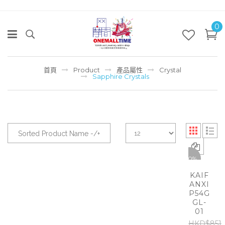
0
首頁
Product
產品屬性
Crystal
Sapphire Crystals
Sorted Product Name -/+
-50%
KAIF
ANXI
P54G
GL-
01
HKD$851