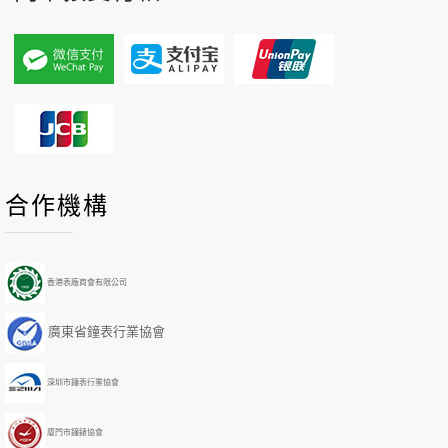
P
P
N
N
合作機構
r
r
e
e
e
e
x
x
v
v
t
t
i
i
Y
M
香港表廠商會有限公司
o
o
e
o
u
u
a
n
廣東省鐘表行業協會
s
s
r
t
Y
M
h
e
o
深圳市鐘表行業協會
a
n
r
t
h
廈門市鐘錶協會