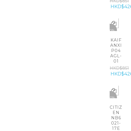
HKD$851
HKD$42
-50%
KAIF
ANXI
P04
AGL-
01
HKD$851
HKD$42
-20%
CITIZ
EN
NB6
021-
17E