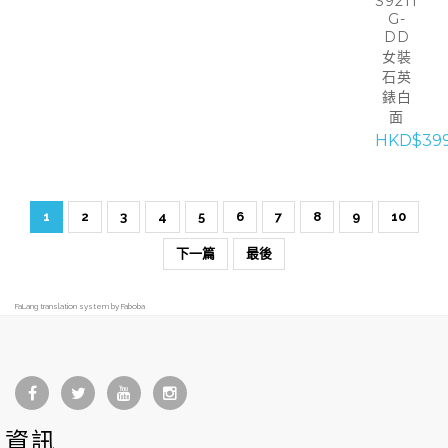
S9211
G-
DD
女裝
石英
錶白
面
HKD$39
1
2
3
4
5
6
7
8
9
10
下一篇
最後
FaLang translation system by Faboba
資訊