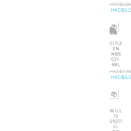
HKD$6,58
HKD$5,2
-20%
CITIZ
EN
NB6
021-
68L
HKD$7,9
HKD$6,
WILL
IS
S9211
G-