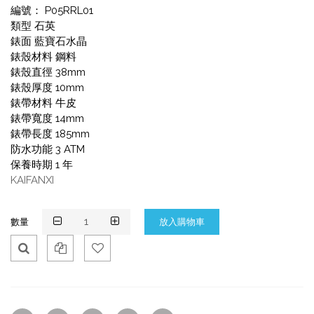
編號： P05RRL01
類型 石英
錶面 藍寶石水晶
錶殼材料 鋼料
錶殼直徑 38mm
錶殼厚度 10mm
錶帶材料 牛皮
錶帶寬度 14mm
錶帶長度 185mm
防水功能 3 ATM
保養時期 1 年
KAIFANXI
數量
Qui
Ad
Ad
ck
d
d
Vie
To
To