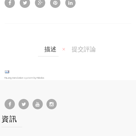
w
Co
Wis
mp
hlis
are
t
描述
提交評論
FaLang translation system by Faboba
資訊