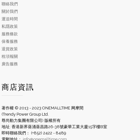
聯絡我們
關於我們
運送時間
私隱政策
服務條款
保養服務
退貨政策
稅項報關
廣告服務
商店資訊
著作權 © 2013 - 2023 ONEMALLTIME 网摩間
(Trendy Power Group Ltd.
尊尚動力集團有限公司) 版權所有
地址: 香港新界葵涌葵昌路26-38號豪華工業大廈15字樓B室
即時聯絡我們： (+852) 2422 - 8489
電郵地址：
info@onemalltime.com