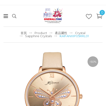
0
首頁
Product
產品屬性
Crystal
Sapphire Crystals
KAIFANXIP05RRL01
-50%