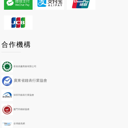
P
P
N
N
合作機構
r
r
e
e
e
e
x
x
v
v
t
t
i
i
Y
M
香港表廠商會有限公司
o
o
e
o
u
u
a
n
廣東省鐘表行業協會
s
s
r
t
Y
M
h
e
o
深圳市鐘表行業協會
a
n
r
t
h
廈門市鐘錶協會
全球鐘表網