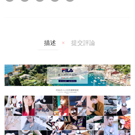
w
Co
Wis
mp
hlis
are
t
描述
提交評論