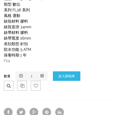
類型 數位
系列 FL38 系列
風格 運動
錶殼材料 膠料
錶殼直徑 34mm
錶帶材料 膠料
錶帶寬度 16mm
表扣類型 針扣
防水功能 5 ATM
保養時期 1 年
Fila
數量
Qui
Ad
Ad
ck
d
d
Vie
To
To