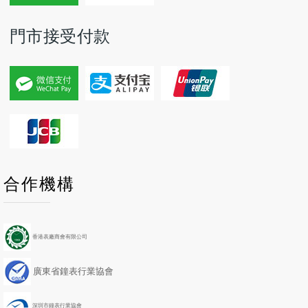
門市接受付款
P
P
N
N
合作機構
r
r
e
e
e
e
x
x
v
v
t
t
i
i
Y
M
香港表廠商會有限公司
o
o
e
o
u
u
a
n
廣東省鐘表行業協會
s
s
r
t
Y
M
h
e
o
深圳市鐘表行業協會