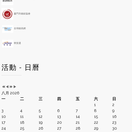
a
n
r
t
h
廈門市鐘錶協會
全球鐘表網
華貿通
活動 - 日曆
八月 2026
一
二
三
四
五
六
日
1
2
3
4
5
6
7
8
9
10
11
12
13
14
15
16
17
18
19
20
21
22
23
24
25
26
27
28
29
30