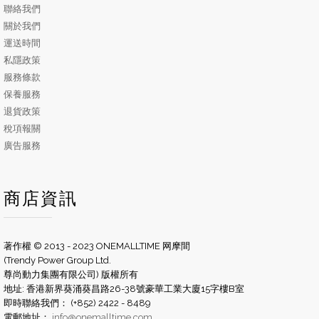
聯絡我們
關於我們
運送時間
私隱政策
服務條款
保養服務
退貨政策
稅項報關
廣告服務
商店資訊
著作權 © 2013 - 2023 ONEMALLTIME 网摩間
(Trendy Power Group Ltd.
尊尚動力集團有限公司) 版權所有
地址: 香港新界葵涌葵昌路26-38號豪華工業大廈15字樓B室
即時聯絡我們： (+852) 2422 - 8489
電郵地址：
info@onemalltime.com