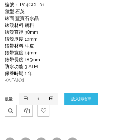
編號： P04GGL-01
類型 石英
錶面 藍寶石水晶
錶殼材料 鋼料
錶殼直徑 38mm
錶殼厚度 10mm
錶帶材料 牛皮
錶帶寬度 14mm
錶帶長度 185mm
防水功能 3 ATM
保養時期 1 年
KAIFANXI
數量
Qui
Ad
Ad
ck
d
d
Vie
To
To