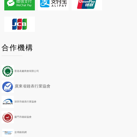
P
P
N
N
合作機構
r
r
e
e
e
e
x
x
v
v
t
t
i
i
Y
M
香港表廠商會有限公司
o
o
e
o
u
u
a
n
廣東省鐘表行業協會
s
s
r
t
Y
M
h
e
o
深圳市鐘表行業協會
a
n
r
t
h
廈門市鐘錶協會
全球鐘表網