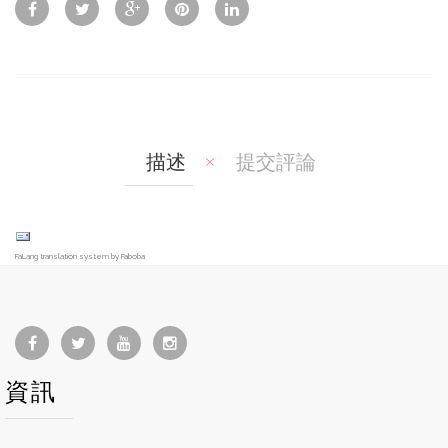
w
Co
Wis
mp
hlis
are
t
描述
提交評論
FaLang translation system by Faboba
資訊