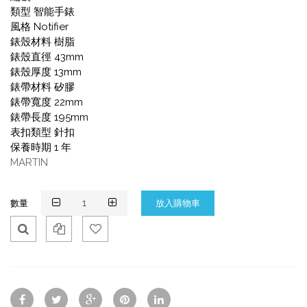
類型 智能手錶
風格 Notifier
錶殼材料 樹脂
錶殼直徑 43mm
錶殼厚度 13mm
錶帶材料 矽膠
錶帶寬度 22mm
錶帶長度 195mm
表扣類型 針扣
保養時期 1 年
MARTIN
數量
Qui
Ad
Ad
ck
d
d
Vie
To
To