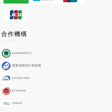
P
P
N
N
合作機構
r
r
e
e
e
e
x
x
v
v
t
t
i
i
Y
M
香港表廠商會有限公司
o
o
e
o
u
u
a
n
廣東省鐘表行業協會
s
s
r
t
Y
M
h
e
o
深圳市鐘表行業協會
a
n
r
t
h
廈門市鐘錶協會
全球鐘表網