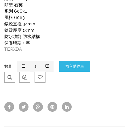
類型 石英
系列 6063L
風格 6063L
錶殼直徑 34mm
錶殼厚度 13mm
防水功能 防水結構
保養時期 1 年
TIERXDA
數量
Qui
Ad
Ad
ck
d
d
Vie
To
To
w
Co
Wis
mp
hlis