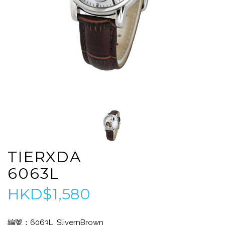
TIERXDA
6063L
HKD$1,580
編號：6063L_SlivernBrown