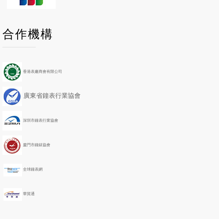
P
P
N
N
合作機構
r
r
e
e
e
e
x
x
v
v
t
t
i
i
Y
M
香港表廠商會有限公司
o
o
e
o
u
u
a
n
廣東省鐘表行業協會
s
s
r
t
Y
M
h
e
o
深圳市鐘表行業協會
a
n
r
t
h
廈門市鐘錶協會
全球鐘表網
華貿通