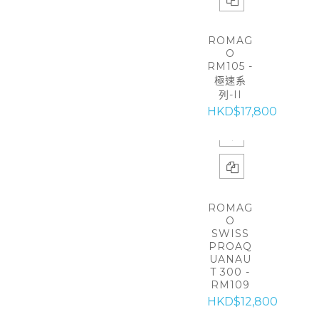
ROMAG
O
RM105 -
極速系
列-II
HKD$17,800
ROMAG
O
SWISS
PROAQ
UANAU
T 300 -
RM109
HKD$12,800