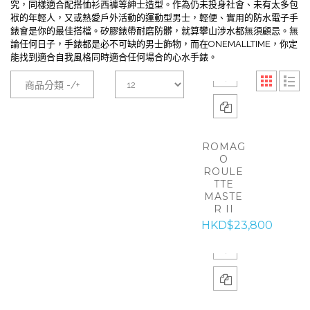
究，同樣適合配搭恤衫西褲等紳士造型。作為仍未投身社會、未有太多包
袱的年輕人，又或熱愛戶外活動的運動型男士，輕便、實用的防水電子手
錶會是你的最佳搭檔。矽膠錶帶耐磨防髒，就算攀山涉水都無須顧忌。無
論任何日子，手錶都是必不可缺的男士飾物，而在ONEMALLTIME，你定
能找到適合自我風格同時適合任何場合的心水手錶。
商品分類 -/+
ROMAG
O
ROULE
TTE
MASTE
R II
HKD$23,800