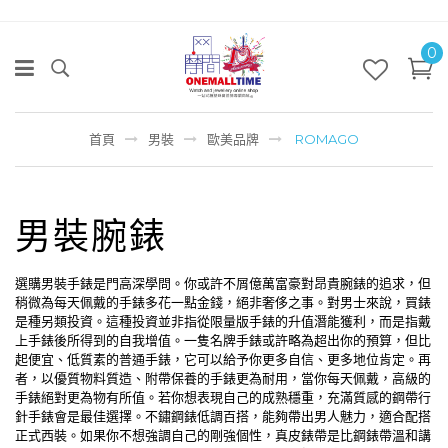
0
首頁
男裝
歐美品牌
ROMAGO
男裝腕錶
選購男裝手錶是門高深學問。你或許不屑億萬富豪對昂貴腕錶的追求，但
稍微為每天佩戴的手錶多花一點金錢，絕非奢侈之事。對男士來說，買錶
是種另類投資。這種投資並非指從限量版手錶的升值潛能獲利，而是指戴
上手錶後所得到的自我增值。一隻名牌手錶或許略為超出你的預算，但比
起便宜、低質素的普通手錶，它可以給予你更多自信、更多地位肯定。再
者，以優質物料質造、附帶保養的手錶更為耐用，當你每天佩戴，高級的
手錶絕對更為物有所值。若你想表現自己的成熟穩重，充滿質感的鋼帶行
針手錶會是最佳選擇。不鏽鋼錶低調百搭，能夠帶出男人魅力，適合配搭
正式西裝。如果你不想強調自己的剛強個性，真皮錶帶是比鋼錶帶溫和講