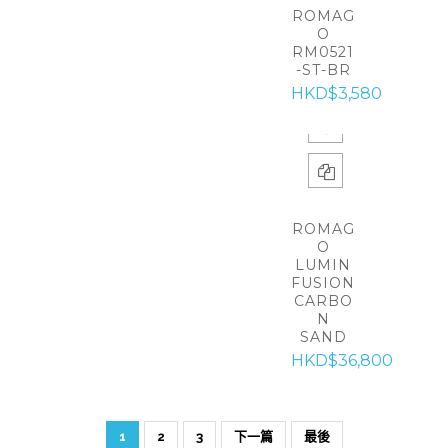
ROMAG
O
RM0521
-ST-BR
HKD$3,580
ROMAG
O
LUMIN
FUSION
CARBO
N
SAND
HKD$36,800
1
2
3
下一篇
最後