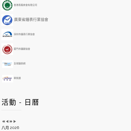
i
i
Y
M
香港表廠商會有限公司
o
o
e
o
u
u
a
n
廣東省鐘表行業協會
s
s
r
t
Y
M
h
e
o
深圳市鐘表行業協會
a
n
r
t
h
廈門市鐘錶協會
全球鐘表網
華貿通
活動 - 日曆
八月 2026