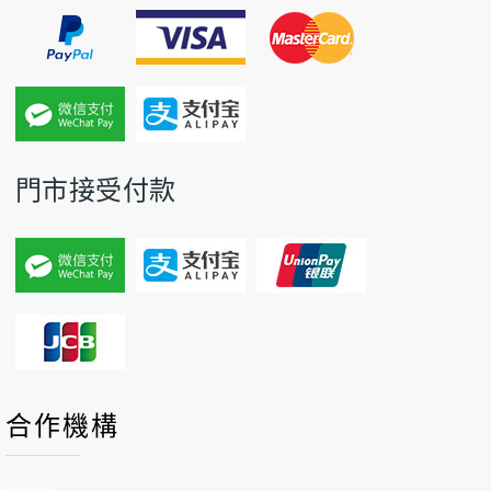
門市接受付款
P
P
N
N
合作機構
r
r
e
e
e
e
x
x
v
v
t
t