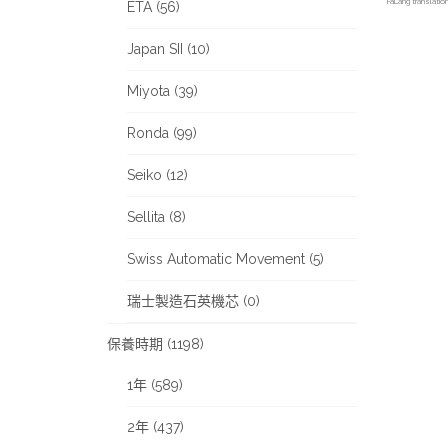
FaLang translati
ETA (56)
Japan SII (10)
Miyota (39)
Ronda (99)
Seiko (12)
Sellita (8)
Swiss Automatic Movement (5)
瑞士製造石英機芯 (0)
保養時期 (1198)
1年 (589)
2年 (437)