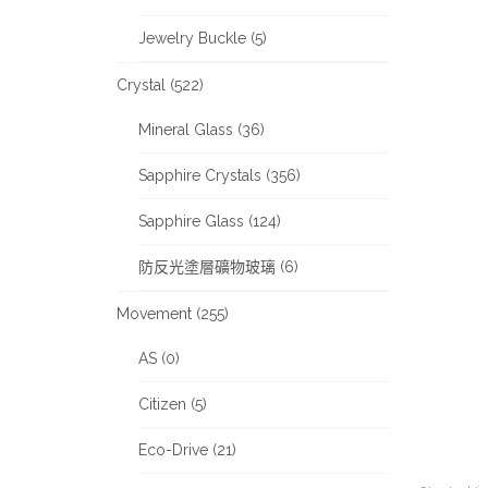
Jewelry Buckle (5)
Crystal (522)
Mineral Glass (36)
Sapphire Crystals (356)
Sapphire Glass (124)
防反光塗層礦物玻璃 (6)
Movement (255)
AS (0)
Citizen (5)
Eco-Drive (21)