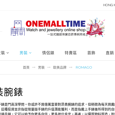
HONG 
女裝
男裝
情侶錶
特賣區
首飾
直銷
首頁
男裝
歐美品牌
ROMAGO
裝腕錶
手錶是門高深學問。你或許不屑億萬富豪對昂貴腕錶的追求，但稍微為每天佩戴
。這種投資並非指從限量版手錶的升值潛能獲利，而是指戴上手錶後所得到的自
普通手錶，它可以給予你更多自信、更多地位肯定。再者，以優質物料質造、附