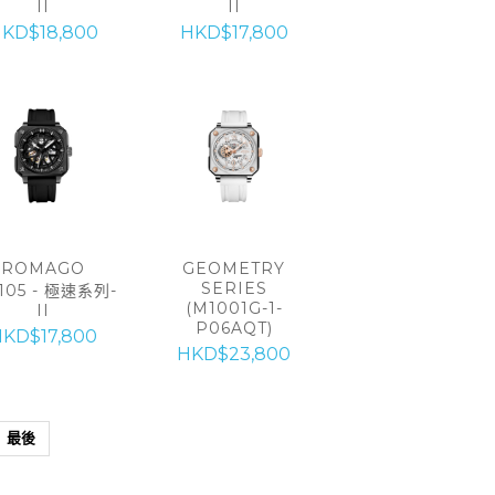
II
II
KD$18,800
HKD$17,800
ROMAGO
GEOMETRY
SERIES
105 - 極速系列-
(M1001G-1-
II
P06AQT)
KD$17,800
HKD$23,800
最後