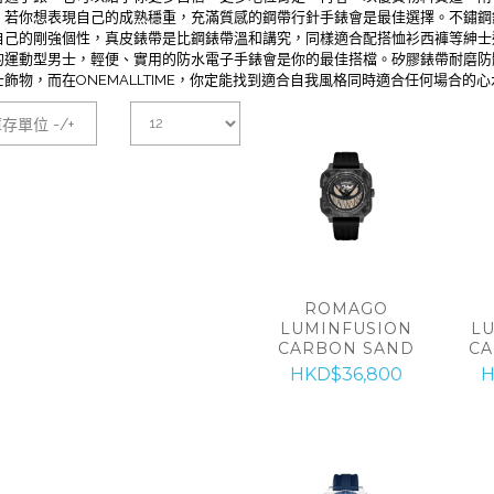
。若你想表現自己的成熟穩重，充滿質感的鋼帶行針手錶會是最佳選擇。不鏽鋼
自己的剛強個性，真皮錶帶是比鋼錶帶溫和講究，同樣適合配搭恤衫西褲等紳士
的運動型男士，輕便、實用的防水電子手錶會是你的最佳搭檔。矽膠錶帶耐磨防
飾物，而在ONEMALLTIME，你定能找到適合自我風格同時適合任何場合的
存單位 -/+
ROMAGO
LUMINFUSION
L
CARBON SAND
CA
HKD$36,800
H