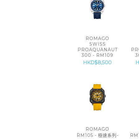
ROMAGO
SWISS
PROAQUANAUT
PR
300 - RM109
3
HKD$8,500
H
ROMAGO
RM105 - 極速系列-
RM