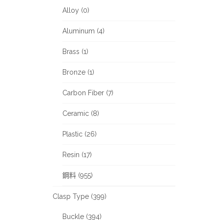
Alloy (0)
Aluminum (4)
Brass (1)
Bronze (1)
Carbon Fiber (7)
Ceramic (8)
Plastic (26)
Resin (17)
鋼料 (955)
Clasp Type (399)
Buckle (394)