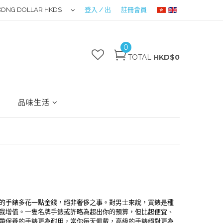
KONG DOLLAR HKD$
登入 / 出
註冊會員
0
TOTAL
HKD$0
品味生活
的手錶多花一點金錢，絕非奢侈之事。對男士來說，買錶是種
我增值。一隻名牌手錶或許略為超出你的預算，但比起便宜、
帶保養的手錶更為耐用，當你每天佩戴，高級的手錶絕對更為