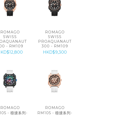
ROMAGO
ROMAGO
SWISS
SWISS
OAQUANAUT
PROAQUANAUT
00 - RM109
300 - RM109
KD$12,800
HKD$9,300
ROMAGO
ROMAGO
105 - 極速系列-
RM105 - 極速系列-